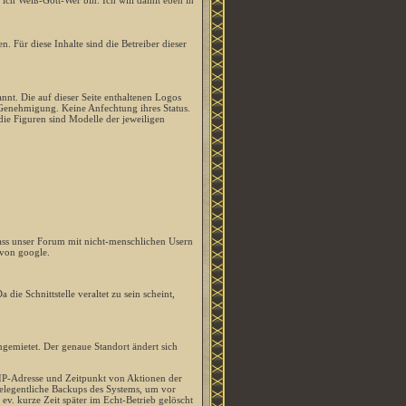
ss ich Weiß-Gott-Wer bin. Ich will damit eben in
. Für diese Inhalte sind die Betreiber dieser
nt. Die auf dieser Seite enthaltenen Logos
enehmigung. Keine Anfechtung ihres Status.
 die Figuren sind Modelle der jeweiligen
ss unser Forum mit nicht-menschlichen Usern
 von google.
die Schnittstelle veraltet zu sein scheint,
gemietet. Der genaue Standort ändert sich
IP-Adresse und Zeitpunkt von Aktionen der
gelegentliche Backups des Systems, um vor
ev. kurze Zeit später im Echt-Betrieb gelöscht