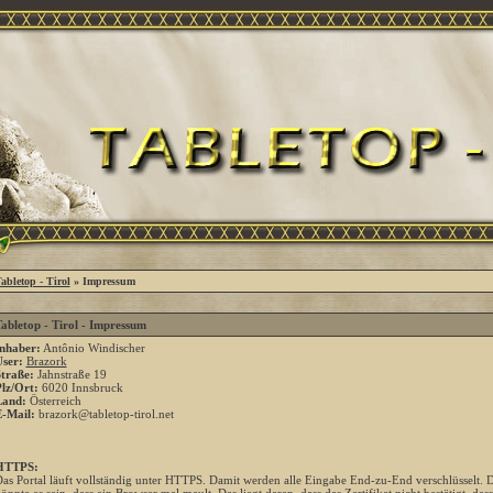
abletop - Tirol
» Impressum
abletop - Tirol - Impressum
nhaber:
Antônio Windischer
ser:
Brazork
traße:
Jahnstraße 19
lz/Ort:
6020 Innsbruck
Land:
Österreich
-Mail:
brazork@tabletop-tirol.net
HTTPS:
as Portal läuft vollständig unter HTTPS. Damit werden alle Eingabe End-zu-End verschlüsselt. Das