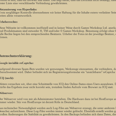
önnte es sein, dass ein Browser mal mault. Das liegt daran, dass das Zertifikat nicht bestätigt, da
rster Linie eine verschlüsselte Verbindung gewährleisten.
istanzierung von Hyperlinks:
rotz sorgfältiger Kontrolle übernnehmen wir keine Haftung für die Inhalte extern verlinkter Seiten
eiten allein verantwortlich.
rheberrechte:
iese Webseite ist vollkommen inoffiziell und in keiner Weise durch Games Workshop Ltd. anerkan
nd Produktnamen sind entweder ®, TM und/oder © Games Workshop. Benutzung erfolgt ohne G
lle Rechte liegen bei den entsprechenden Besitzern. Urheber der Fotos ist der jeweilige Besitzer,
irmen.
Datenschutzerklärung:
oogle invisible reCaptcha:
ufgrund diverses Spam-Bots wurden wir gezwungen, Werkzeuge einzusetzen, die verhindern, da
berschwemmt wird. Daher befindet sich im Registrierungsformular ein "unsichtbares" reCaptcha
CQ (noch):
eiters versuchen wir, über eine Schnittstelle von ICQ den Online-Status eines Users auszulesen. Da 
ürfte das Ergebnis zwar nicht korrekt sein, trotzdem finden Aufrufe vom Browser zu ICQ statt.
ebserver:
er Webserver wird von mir als Administrator betrieben. Die Hardware dazu ist bei HostEurope an
mmer wieder. Sitz von HostEurope ist derzeit Köln in Deutschland.
us technischer Notwendigkeit werden auch Log-Files am Webserver erzeugt, die unter anderem 
esucher aufzeichnen. Diese Log-Files werden immer wieder gelöscht. Ebenfalls erstellt werden 
roßen Änderungen die Stabilität zu gewährleisten. In den Backups befinden sich dann Daten, die 