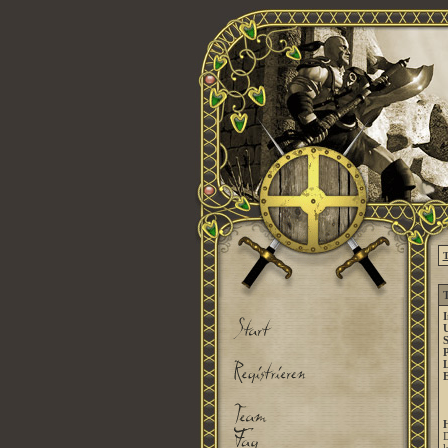
T
T
I
U
S
P
E
D