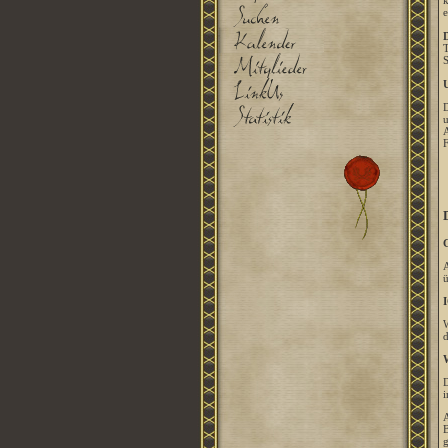
k
e
D
T
S
U
D
u
A
F
G
A
ü
I
W
d
W
D
i
A
B
g