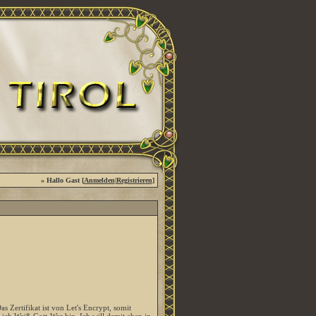
» Hallo Gast [
Anmelden
|
Registrieren
]
 Zertifikat ist von Let's Encrypt, somit