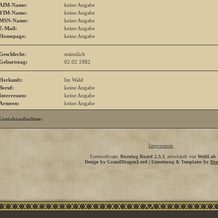
AIM-Name:
keine Angabe
YIM-Name:
keine Angabe
MSN-Name:
keine Angabe
E-Mail:
keine Angabe
Homepage:
keine Angabe
Geschlecht:
männlich
Geburtstag:
02.02.1982
Herkunft:
Im Wald
Beruf:
keine Angabe
Interressen:
keine Angabe
Armeen:
keine Angabe
Kontaktaufnahme:
Impressum
Forensoftware:
Burning Board 2.3.3
, entwickelt von
WoltLab
Design by GrandDragonLord | Umsetzung & Templates by
Dea