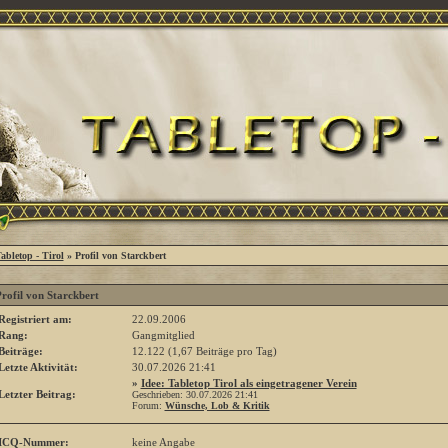
abletop - Tirol
» Profil von Starckbert
rofil von Starckbert
Registriert am:
22.09.2006
Rang:
Gangmitglied
Beiträge:
12.122 (1,67 Beiträge pro Tag)
Letzte Aktivität:
30.07.2026
21:41
»
Idee: Tabletop Tirol als eingetragener Verein
Letzter Beitrag:
Geschrieben: 30.07.2026
21:41
Forum:
Wünsche, Lob & Kritik
ICQ-Nummer:
keine Angabe