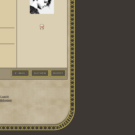
 GmbH
thfragger