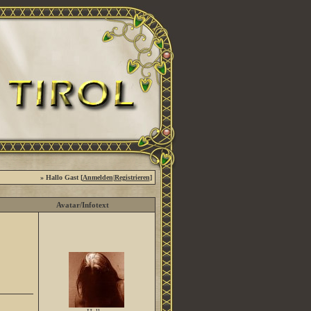
» Hallo Gast [
Anmelden
|
Registrieren
]
Avatar/Infotext