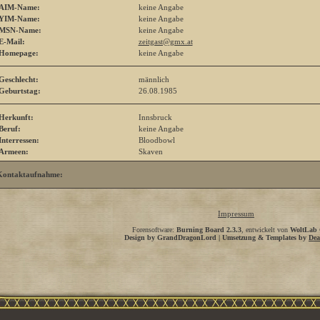
AIM-Name:
keine Angabe
YIM-Name:
keine Angabe
MSN-Name:
keine Angabe
E-Mail:
zeitgast@gmx.at
Homepage:
keine Angabe
Geschlecht:
männlich
Geburtstag:
26.08.1985
Herkunft:
Innsbruck
Beruf:
keine Angabe
Interressen:
Bloodbowl
Armeen:
Skaven
Kontaktaufnahme:
Impressum
Forensoftware:
Burning Board 2.3.3
, entwickelt von
WoltLab
Design by GrandDragonLord | Umsetzung & Templates by
Dea