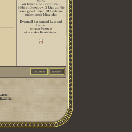
Hallo,
wir haben eine kleine Tirol /
Südtirol Bloodbowl 2 Liga auf die
Beine gestellt. Sind 10 Leute und
suchen noch Mitspieler.
Eventuell hat jemand Lust und
Laune.
zeitgast@gmx.at
wäre meine Kontaktemail
 GmbH
thfragger