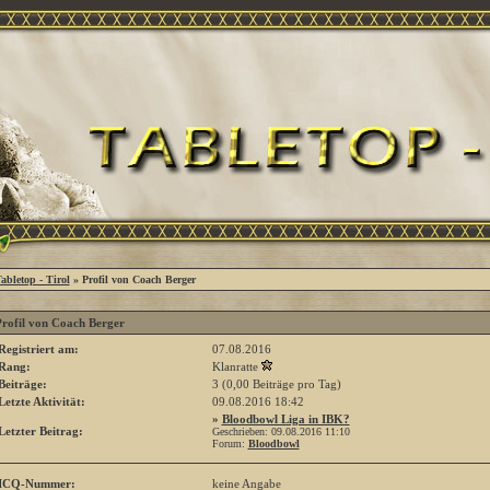
abletop - Tirol
» Profil von Coach Berger
rofil von Coach Berger
Registriert am:
07.08.2016
Rang:
Klanratte
Beiträge:
3 (0,00 Beiträge pro Tag)
Letzte Aktivität:
09.08.2016
18:42
»
Bloodbowl Liga in IBK?
Letzter Beitrag:
Geschrieben: 09.08.2016
11:10
Forum:
Bloodbowl
ICQ-Nummer:
keine Angabe