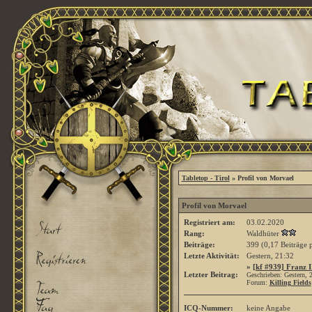
Tabletop - Tirol
» Profil von Morvael
Profil von Morvael
Registriert am:
03.02.2020
Rang:
Waldhüter
Beiträge:
399 (0,17 Beiträge 
Letzte Aktivität:
Gestern,
21:32
»
[kf #939] Franz I
Letzter Beitrag:
Geschrieben: Gestern,
Forum:
Killing Fields
ICQ-Nummer:
keine Angabe