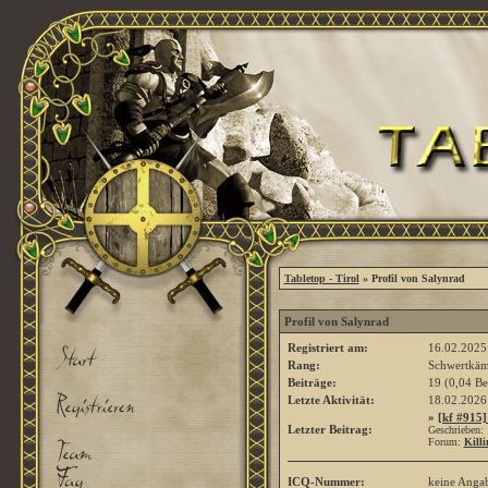
Tabletop - Tirol
» Profil von Salynrad
Profil von Salynrad
Registriert am:
16.02.2025
Rang:
Schwertkä
Beiträge:
19 (0,04 Be
Letzte Aktivität:
18.02.202
»
[kf #915]
Letzter Beitrag:
Geschrieben:
Forum:
Killi
ICQ-Nummer:
keine Anga