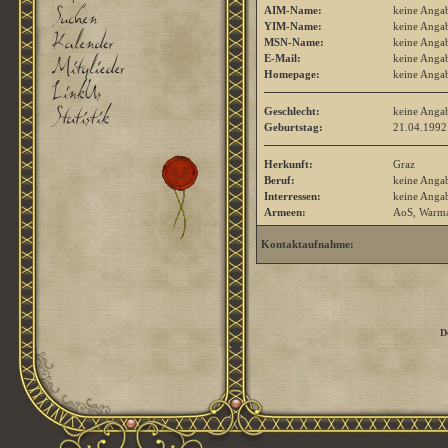
AIM-Name:
keine Anga
YIM-Name:
keine Anga
MSN-Name:
keine Anga
E-Mail:
keine Anga
Homepage:
keine Anga
Geschlecht:
keine Anga
Geburtstag:
21.04.1992
Herkunft:
Graz
Beruf:
keine Anga
Interressen:
keine Anga
Armeen:
AoS, Warmac
Kontaktaufnahme:
D