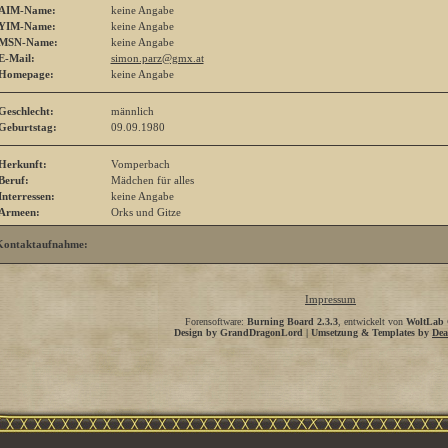
AIM-Name:
keine Angabe
YIM-Name:
keine Angabe
MSN-Name:
keine Angabe
E-Mail:
simon.parz@gmx.at
Homepage:
keine Angabe
Geschlecht:
männlich
Geburtstag:
09.09.1980
Herkunft:
Vomperbach
Beruf:
Mädchen für alles
Interressen:
keine Angabe
Armeen:
Orks und Gitze
Kontaktaufnahme:
Impressum
Forensoftware:
Burning Board 2.3.3
, entwickelt von
WoltLab
Design by GrandDragonLord | Umsetzung & Templates by
Dea