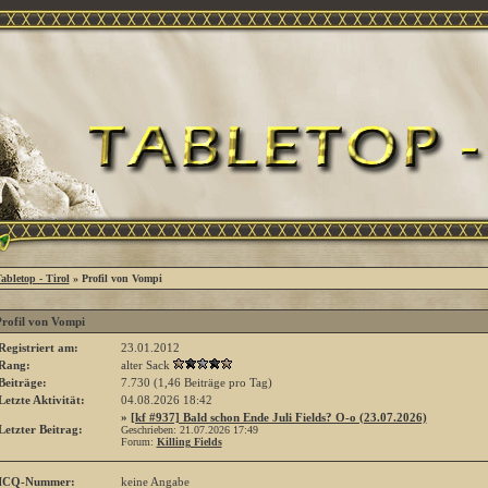
abletop - Tirol
» Profil von Vompi
rofil von Vompi
Registriert am:
23.01.2012
Rang:
alter Sack
Beiträge:
7.730 (1,46 Beiträge pro Tag)
Letzte Aktivität:
04.08.2026
18:42
»
[kf #937] Bald schon Ende Juli Fields? O-o (23.07.2026)
Letzter Beitrag:
Geschrieben: 21.07.2026
17:49
Forum:
Killing Fields
ICQ-Nummer:
keine Angabe