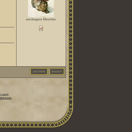
möchtegern Meuchler
 GmbH
thfragger