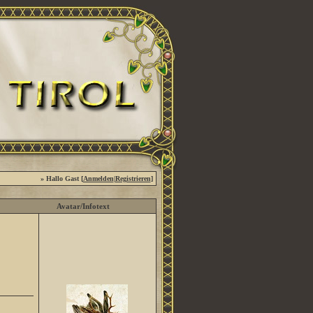
» Hallo Gast [
Anmelden
|
Registrieren
]
Avatar/Infotext