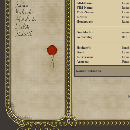
AIM-Name:
keine
YIM-Name:
keine
MSN-Name:
keine
E-Mail:
keine
Homepage:
keine
Geschlecht:
männl
Geburtstag:
01.01
Herkunft:
Innsb
Beruf:
keine
Interressen:
keine
Armeen:
Ritte
Kontaktaufnahme:
D