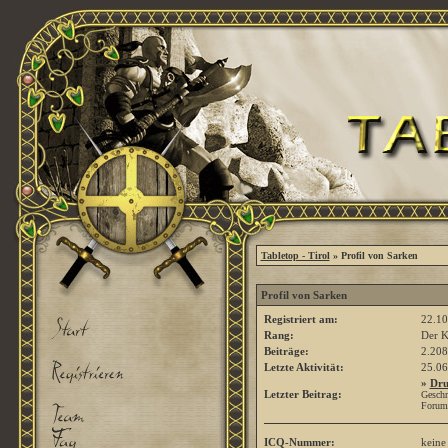
Tabletop - Tirol
» Profil von Sarken
Profil von Sarken
Registriert am:
22.10
Rang:
Der K
Beiträge:
2.208
Letzte Aktivität:
25.0
»
Dru
Letzter Beitrag:
Geschr
Forum
ICQ-Nummer:
keine