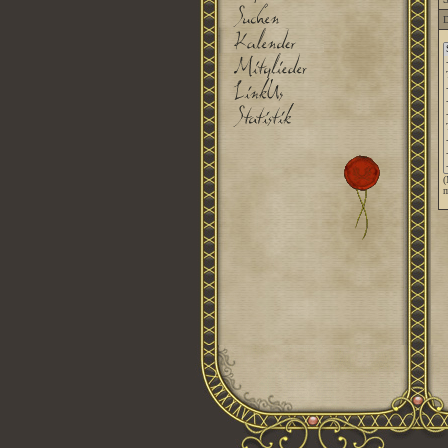
D
(
m