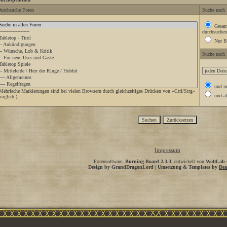
urchsuche Foren
Suche nach 
Gesamt
durchsuchen
Nur Be
Suche nach
und ne
Mehrfache Markierungen sind bei vielen Browsern durch gleichzeitiges Drücken von »Ctrl/Strg«
und äl
öglich.)
Impressum
Forensoftware:
Burning Board 2.3.3
, entwickelt von
WoltLab
Design by GrandDragonLord | Umsetzung & Templates by
Dea