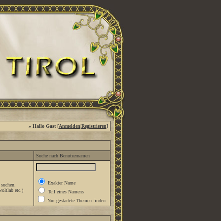
» Hallo Gast [
Anmelden
|
Registrieren
]
Suche nach Benutzernamen
Exakter Name
 suchen.
oltlab etc.)
Teil eines Namens
Nur gestartete Themen finden