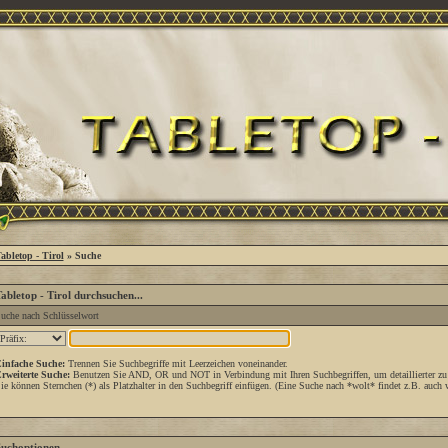
abletop - Tirol
» Suche
abletop - Tirol durchsuchen...
uche nach Schlüsselwort
infache Suche:
Trennen Sie Suchbegriffe mit Leerzeichen voneinander.
rweiterte Suche:
Benutzen Sie AND, OR und NOT in Verbindung mit Ihren Suchbegriffen, um detaillierter zu
ie können Sternchen (*) als Platzhalter in den Suchbegriff einfügen. (Eine Suche nach *wolt* findet z.B. auch w
uchoptionen