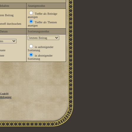
Inhalten
Anzeigemodus
Treffer als Beiträge
en Beitrag
anzeigen
Treffer als Themen
treff durchsuchen
anzeigen
 Datum
Sortierungsmodus
in aufsteigender
uere
Sortierung
tere
in absteigender
Sortierung
 GmbH
thfragger