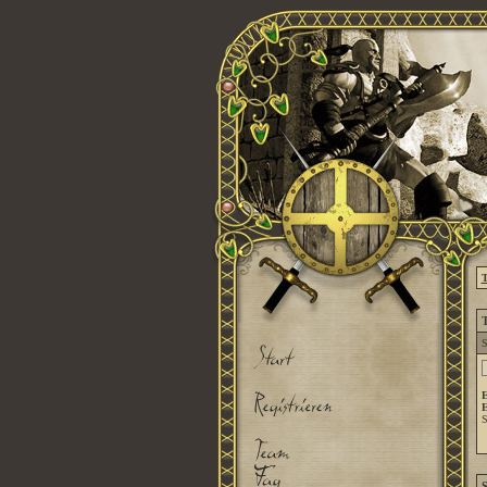
T
T
S
E
E
S
S