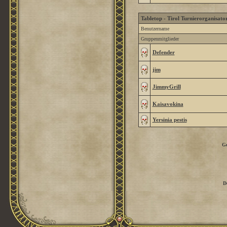
Tabletop - Tirol Turnierorganisato
Benutzername
Gruppenmitglieder
Defender
jim
JimmyGrill
Kaisavokina
Yersinia pestis
G
D