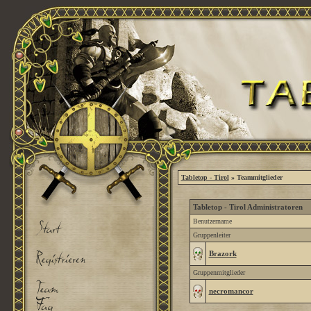
Tabletop - Tirol
» Teammitglieder
Tabletop - Tirol Administratoren
Benutzername
Gruppenleiter
Brazork
Gruppenmitglieder
necromancor