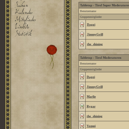
Tabletop - Tirol Super Moderatore
Benutzername
Gruppenmitglieder
Daggi
JimmyGrill
the_shining
Tabletop - Tirol Moderatoren
Benutzername
Gruppenmitglieder
Daggi
JimmyGrill
Marlie
Rygar
the_shining
Vompi