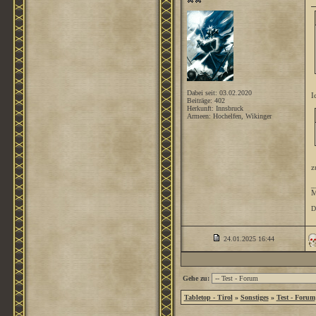
Dabei seit: 03.02.2020
I
Beiträge: 402
Herkunft: Innsbruck
Armeen: Hochelfen, Wikinger
z
_
M
D
24.01.2025
16:44
Gehe zu:
Tabletop - Tirol
»
Sonstiges
»
Test - Forum