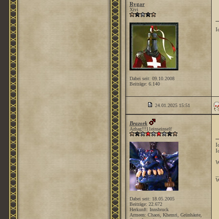
Rygar
Xivi
I
Dabei seit: 09.10.2008
Beiträge: 6.140
24.01.2025
15:51
Brazork
Azhag!!!11einseinself
I
I
W
_
W
Dabei seit: 18.05.2005
Beiträge: 22.672
Herkunft: Innsbruck
Armeen: Chaos, Khemri, Grünhäute,