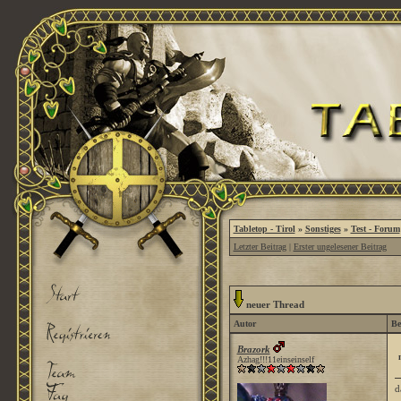
Tabletop - Tirol
»
Sonstiges
»
Test - Forum
Letzter Beitrag
|
Erster ungelesener Beitrag
neuer Thread
Autor
Be
Brazork
Azhag!!!11einseinself
d