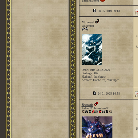
Themenstarter
08.05.2019
09:13
Morvael
Waldhüter
u
_
M
Dabei seit: 03.02.2020
Beiträge: 402
Herkunft: Innsbruck
Armeen: Hochelfen, Wikinger
24.01.2025
14:58
Brazork
Azhag!!!11einseinself
n
_
W