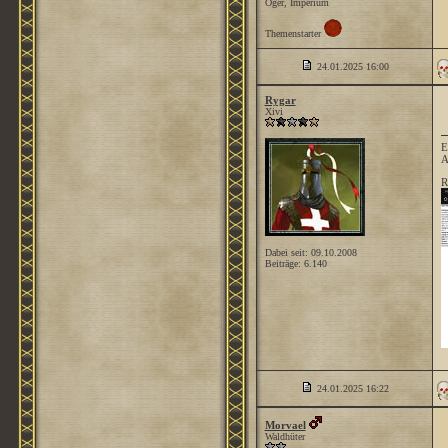
Oger, Imperium
Themenstarter
24.01.2025
16:00
Rygar
Xivi
E
A
R
Dabei seit: 09.10.2008
Beiträge: 6.140
24.01.2025
16:22
Morvael
Waldhüter