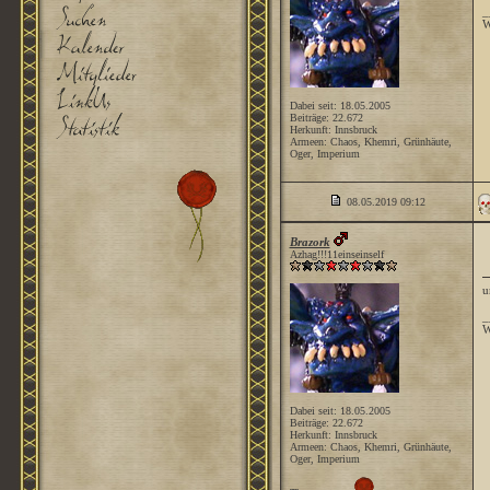
_
W
Dabei seit: 18.05.2005
Beiträge: 22.672
Herkunft: Innsbruck
Armeen: Chaos, Khemri, Grünhäute,
Oger, Imperium
08.05.2019
09:12
Brazork
Azhag!!!11einseinself
u
_
W
Dabei seit: 18.05.2005
Beiträge: 22.672
Herkunft: Innsbruck
Armeen: Chaos, Khemri, Grünhäute,
Oger, Imperium