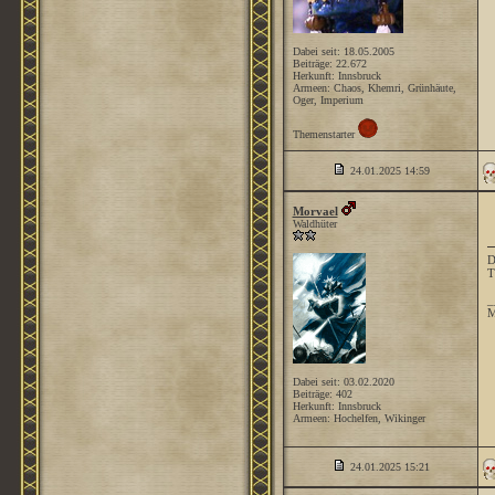
Dabei seit: 18.05.2005
Beiträge: 22.672
Herkunft: Innsbruck
Armeen: Chaos, Khemri, Grünhäute,
Oger, Imperium
Themenstarter
24.01.2025
14:59
Morvael
Waldhüter
D
T
_
M
Dabei seit: 03.02.2020
Beiträge: 402
Herkunft: Innsbruck
Armeen: Hochelfen, Wikinger
24.01.2025
15:21