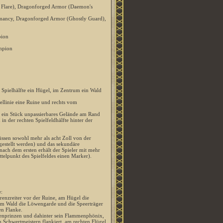
a Flare), Dragonforged Armor (Daemon's
omancy, Dragonforged Armor (Ghostly Guard),
pion
mpion
n Spielhälfte ein Hügel, im Zentrum ein Wald
llinie eine Ruine und rechts vom
n ein Stück unpassierbares Gelände am Rand
in der rechten Spielfeldhälfte hinter der
ssen sowohl mehr als acht Zoll von der
gestellt werden) und das sekundäre
 nach dem ersten erhält der Spieler mit mehr
telpunkt des Spielfeldes einen Marker).
:
renzreiter vor der Ruine, am Hügel die
im Wald die Löwengarde und die Speerträger
en Flanke.
enprinzen und dahinter sein Flammenphönix,
 Schwertmeistern flankiert, am rechten Flügel