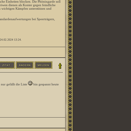
sche Einheiten blocken. Die Phönixgarde soll
öwen dienen als Konter gegen feindliche
in wichtigen Kämpfen unterstützen und
andardenaufwertungen bei Speerträgern,
: 24.02.2024
13:24
.
nur gefällt die Liste
bin gespannt heute