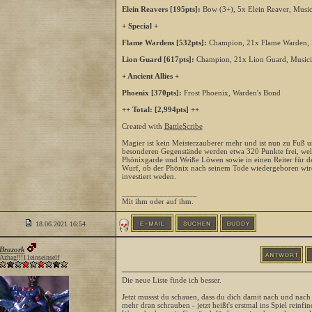
Elein Reavers [195pts]:
Bow (3+), 5x Elein Reaver, Music
+ Special +
Flame Wardens [532pts]:
Champion, 21x Flame Warden, M
Lion Guard [617pts]:
Champion, 21x Lion Guard, Musicia
+ Ancient Allies +
Phoenix [370pts]:
Frost Phoenix, Warden's Bond
++ Total: [2,994pts] ++
Created with
BattleScribe
Magier ist kein Meisterzauberer mehr und ist nun zu Fuß 
besonderen Gegenstände werden etwa 320 Punkte frei, wel
Phönixgarde und Weiße Löwen sowie in einen Reiter für d
Wurf, ob der Phönix nach seinem Tode wiedergeboren wir
investiert weden.
__________________
Mit ihm oder auf ihm.
18.06.2021
16:54
Brazork
Azhag!!!11einseinself
Die neue Liste finde ich besser.
Jetzt mussst du schauen, dass du dich damit nach und nach 
mehr dran schrauben - jetzt heißt's erstmal ins Spiel reinf