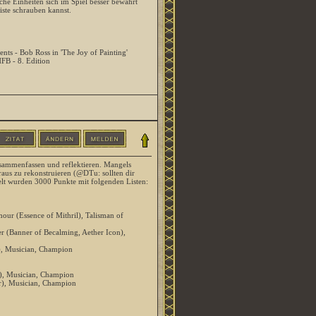
he Einheiten sich im Spiel besser bewährt
ste schrauben kannst.
ents - Bob Ross in 'The Joy of Painting'
HFB - 8. Edition
sammenfassen und reflektieren. Mangels
aus zu rekonstruieren (@DTu: sollten dir
ielt wurden 3000 Punkte mit folgenden Listen:
ur (Essence of Mithril), Talisman of
r (Banner of Becalming, Aether Icon),
), Musician, Champion
r), Musician, Champion
r), Musician, Champion