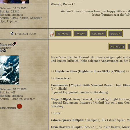
__________________
Waaagh, Brazork!
Dabei seit: 18.05.2005
We don’t make mistakes here, just happy little accid
Beiträge: 22.680
letzter Turniersieger der W
Herkunft: Innsbruck
Armeen: Chaos, Khemri, Grünhäute,
Oger, Imperium
17.06.2021
16:59
Morvael
Waldhüter
Ich möchte mich bei Brazork für unser gesriges Spiel und s
und letztere hilfreich. Habe folgende Anpassungen an der
++ Highborn Elves (Highborn Elves 2021) [2,994pts] ++
+ Characters +
Commander [295pts]:
Battle Standard Bearer, Fleet Off
(1+), Shield
Dabei seit: 03.02.2020
. Special Equipment: Banner of Becalming
Beiträge: 405
Herkunft: Innsbruck
Armeen: Hochelfen, Wikinger
Mage [330pts]:
Army General, Cosmology, Light Armour,
. Special Equipment: Essence of Mithril (not on Large Con
Shielding
Themenstarter
+ Core +
Citizen Spears [460pts]:
Champion, 30x Citizen Spear, Mu
Elein Reavers [195pts]:
Bow (3+), 5x Elein Reaver, Music