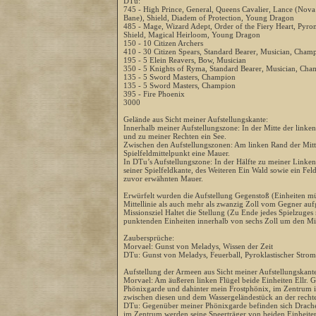
DTu:
745 - High Prince, General, Queens Cavalier, Lance (Nov
Bane), Shield, Diadem of Protection, Young Dragon
485 - Mage, Wizard Adept, Order of the Fiery Heart, Pyr
Shield, Magical Heirloom, Young Dragon
150 - 10 Citizen Archers
410 - 30 Citizen Spears, Standard Bearer, Musician, Cham
195 - 5 Elein Reavers, Bow, Musician
350 - 5 Knights of Ryma, Standard Bearer, Musician, Cha
135 - 5 Sword Masters, Champion
135 - 5 Sword Masters, Champion
395 - Fire Phoenix
3000
Gelände aus Sicht meiner Aufstellungskante:
Innerhalb meiner Aufstellungszone: In der Mitte der linke
und zu meiner Rechten ein See.
Zwischen den Aufstellungszonen: Am linken Rand der Mitte
Spielfeldmittelpunkt eine Mauer.
In DTu’s Aufstellungszone: In der Hälfte zu meiner Linke
seiner Spielfeldkante, des Weiteren Ein Wald sowie ein Feld 
zuvor erwähnten Mauer.
Erwürfelt wurden die Aufstellung Gegenstoß (Einheiten mü
Mittellinie als auch mehr als zwanzig Zoll vom Gegner auf
Missionsziel Haltet die Stellung (Zu Ende jedes Spielzuges
punktenden Einheiten innerhalb von sechs Zoll um den Mit
Zaubersprüche:
Morvael: Gunst von Meladys, Wissen der Zeit
DTu: Gunst von Meladys, Feuerball, Pyroklastischer Strom
Aufstellung der Armeen aus Sicht meiner Aufstellungskante
Morvael: Am äußeren linken Flügel beide Einheiten Ellr. G
Phönixgarde und dahinter mein Frostphönix, im Zentrum 
zwischen diesen und dem Wassergeländestück an der recht
DTu: Gegenüber meiner Phönixgarde befinden sich Drach
im Zentrum werden seine Speerträger von beiden Einheiten