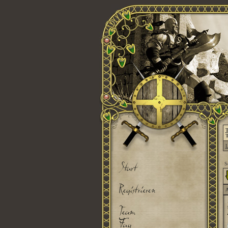
T
T
L
S
A