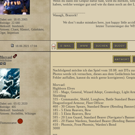
Wenn du dann ein Gespür dafür hast, wirst du merken, welc
haben, welche weniger gut und wie du dann noch an der Li
__________________
Waaagh, Brazork!
Dabei seit: 18.05.2005
We don’t make mistakes here, just happy little accid
Beiträge: 22.680
letzter Turniersieger der W
Herkunft: Innsbruck
Armeen: Chaos, Khemri, Grünhäute,
Oger, Imperium
18.06.2021
17:04
Morvael
Waldhüter
Nachfolgend möchte ich das Spiel vom 18.08. mit DTu zu
Photos werde ich versuchen, dieses aus dem Gedächtnis her
Fehler auffallen, kannst du mich gerne korrigieren). Gesp
Morvael:
Highborn Elves
335 - Mage, General, Wizard Adept, Cosmology, Light Armo
Shielding
335 - Commander, Shield, Longbow, Battle Standard Beare
Dragonforged Armour, Fleet Officer
Dabei seit: 03.02.2020
460 - 30 Citizen Spears, Standard Bearer (Rending Banner
Beiträge: 405
185 - 5 Elein Reavers, Bow
Herkunft: Innsbruck
Armeen: Hochelfen, Wikinger
185 - 5 Elein Reavers, Bow
595 - 20 Lion Guard, Standard Bearer (Navigator's Banne
495 - 20 Flame Wardens, Standard Bearer (Rending Banne
Themenstarter
410 - Phoenix, Frost Phoenix, Warden's Bond
3000