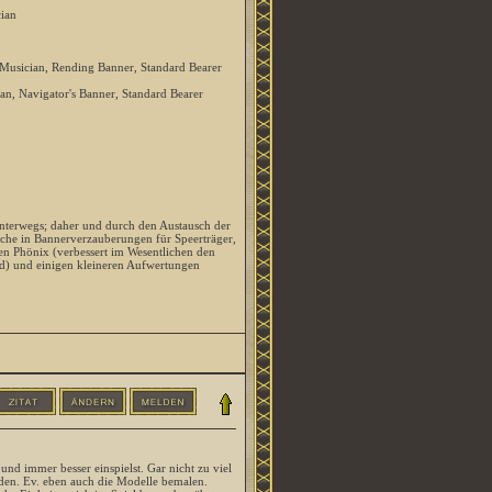
ian
usician, Rending Banner, Standard Bearer
n, Navigator's Banner, Standard Bearer
unterwegs; daher und durch den Austausch der
che in Bannerverzauberungen für Speerträger,
en Phönix (verbessert im Wesentlichen den
d) und einigen kleineren Aufwertungen
und immer besser einspielst. Gar nicht zu viel
inden. Ev. eben auch die Modelle bemalen.