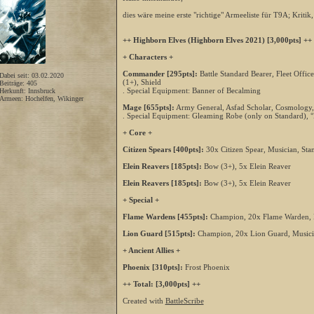
dies wäre meine erste "richtige" Armeeliste für T9A; Kritik
++ Highborn Elves (Highborn Elves 2021) [3,000pts] ++
+ Characters +
Commander [295pts]:
Battle Standard Bearer, Fleet Off
Dabei seit: 03.02.2020
(1+), Shield
Beiträge: 405
. Special Equipment: Banner of Becalming
Herkunft: Innsbruck
Armeen: Hochelfen, Wikinger
Mage [655pts]:
Army General, Asfad Scholar, Cosmology,
. Special Equipment: Gleaming Robe (only on Standard), 
+ Core +
Citizen Spears [400pts]:
30x Citizen Spear, Musician, Sta
Elein Reavers [185pts]:
Bow (3+), 5x Elein Reaver
Elein Reavers [185pts]:
Bow (3+), 5x Elein Reaver
+ Special +
Flame Wardens [455pts]:
Champion, 20x Flame Warden, M
Lion Guard [515pts]:
Champion, 20x Lion Guard, Musicia
+ Ancient Allies +
Phoenix [310pts]:
Frost Phoenix
++ Total: [3,000pts] ++
Created with
BattleScribe