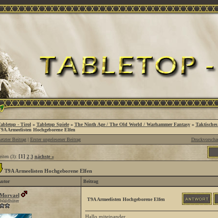
abletop - Tirol
»
Tabletop Spiele
»
The Ninth Age / The Old World / Warhammer Fantasy
»
Taktisches
9A Armeelisten Hochgeborene Elfen
etzter Beitrag
|
Erster ungelesener Beitrag
Druckvorscha
[1]
eiten (3):
2
3
nächste »
T9A Armeelisten Hochgeborene Elfen
utor
Beitrag
Morvael
T9A Armeelisten Hochgeborene Elfen
Waldhüter
Hallo miteinander,