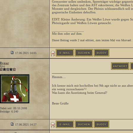
Grenzreiter sollen umlenken, Speerträger wichtige gegneri
das Zentrum halten und den AST eskortieren; die Weißen L
Monster und dergleichen. Der Phönix schlussendlich soll 
gegnerische Einheiten debuffen.
EDIT: Kleine Änderung: Ein Weißer Löwe wurde gegen St
Phönixgarde und Weißen Löwen getauscht.
__________________
Mit ihm oder auf ihm.
Dieser Beitrag wurde 2 mal editiert, zum letzten Mal von Morvael
17.06.2021
14:05
Rygar
Xivi
Hmmm....
Ich kenne mich mit hochelfen bei 9th age nicht so aus aber 
ein wenig zuzuschauen^^
Was kann die Ausrüstung beim General?
Beste Grüße
Dabei seit: 09.10.2008
Beiträge: 6.140
17.06.2021
14:27