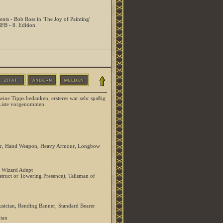
ents - Bob Ross in 'The Joy of Painting'
HFB - 8. Edition
eine Tipps bedanken, ersteres war sehr spaßig
 Liste vorgenommen:
icer, Hand Weapon, Heavy Armour, Longbow
 Wizard Adept
struct or Towering Presence), Talisman of
sician, Rending Banner, Standard Bearer
ian