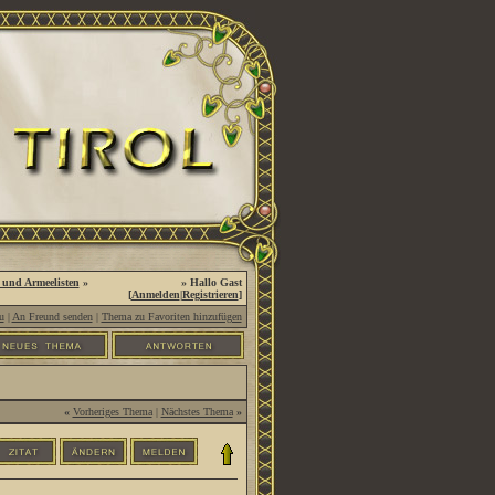
 und Armeelisten
»
» Hallo Gast
[
Anmelden
|
Registrieren
]
u
|
An Freund senden
|
Thema zu Favoriten hinzufügen
«
Vorheriges Thema
|
Nächstes Thema
»