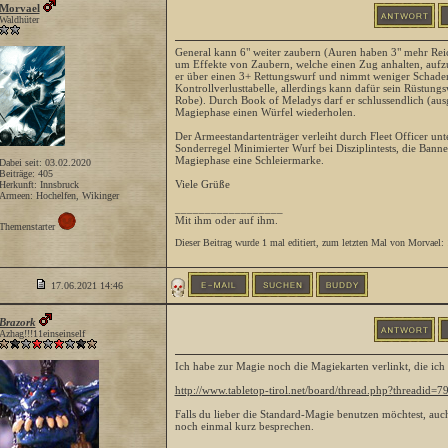
Morvael
Waldhüter
General kann 6" weiter zaubern (Auren haben 3" mehr Rei
um Effekte von Zaubern, welche einen Zug anhalten, aufz
er über einen 3+ Rettungswurf und nimmt weniger Schaden
Kontrollverlusttabelle, allerdings kann dafür sein Rüstung
Robe). Durch Book of Meladys darf er schlussendlich (au
Magiephase einen Würfel wiederholen.
Der Armeestandartenträger verleiht durch Fleet Officer un
Sonderregel Minimierter Wurf bei Disziplintests, die Banne
Magiephase eine Schleiermarke.
Dabei seit: 03.02.2020
Beiträge: 405
Viele Grüße
Herkunft: Innsbruck
Armeen: Hochelfen, Wikinger
__________________
Mit ihm oder auf ihm.
Themenstarter
Dieser Beitrag wurde 1 mal editiert, zum letzten Mal von Morvael
17.06.2021
14:46
Brazork
Azhag!!!11einseinself
Ich habe zur Magie noch die Magiekarten verlinkt, die ic
http://www.tabletop-tirol.net/board/thread.php?threadid=7
Falls du lieber die Standard-Magie benutzen möchtest, a
noch einmal kurz besprechen.