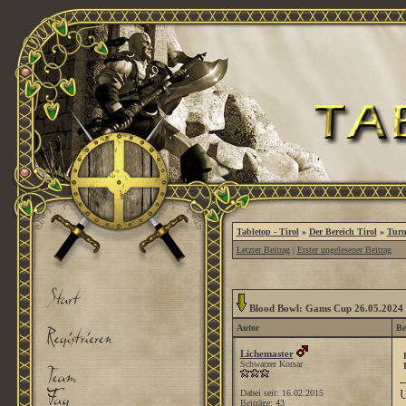
Tabletop - Tirol
»
Der Bereich Tirol
»
Turn
Letzter Beitrag
|
Erster ungelesener Beitrag
Blood Bowl: Gams Cup 26.05.2024 
Autor
Be
Lichemaster
Schwarzer Korsar
Dabei seit: 16.02.2015
U
Beiträge: 43