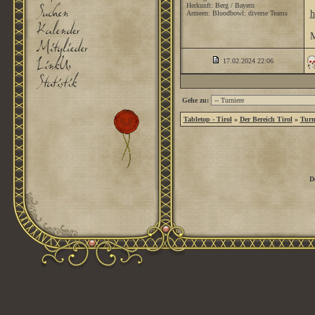
Herkunft: Berg / Bayern
h
Armeen: Bloodbowl: diverse Teams
M
17.02.2024
22:06
Gehe zu:
Tabletop - Tirol
»
Der Bereich Tirol
»
Turn
D