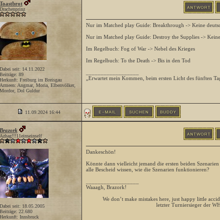
Toastbrot
Drachenprinz
Nur im Matched play Guide: Breakthrough -> Keine deuts
Nur im Matched play Guide: Destroy the Supplies -> Keine
Im Regelbuch: Fog of War -> Nebel des Krieges
Im Regelbuch: To the Death -> Bis in den Tod
Dabei seit: 14.11.2022
__________________
Beiträge: 89
„Erwartet mein Kommen, beim ersten Licht des fünften Ta
Herkunft: Freiburg im Breisgau
Armeen: Angmar, Moria, Elbenvölker,
Mordor, Dol Guldur
11.09.2024
16:44
Brazork
Azhag!!!11einseinself
Dankeschön!
Könnte dann vielleicht jemand die ersten beiden Szenarien
alle Bescheid wissen, wie die Szenarien funktionieren?
__________________
Waaagh, Brazork!
We don’t make mistakes here, just happy little accid
letzter Turniersieger der W
Dabei seit: 18.05.2005
Beiträge: 22.680
Herkunft: Innsbruck