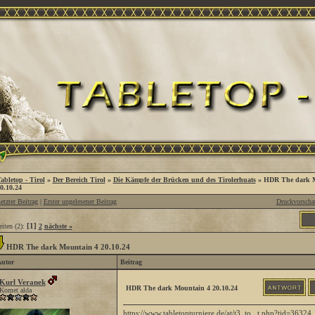
abletop - Tirol
»
Der Bereich Tirol
»
Die Kämpfe der Brücken und des Tirolerhuats
»
HDR The dark M
0.10.24
etzter Beitrag
|
Erster ungelesener Beitrag
Druckvorscha
[1]
eiten (2):
2
nächste »
HDR The dark Mountain 4 20.10.24
utor
Beitrag
Kurl Veranek
HDR The dark Mountain 4 20.10.24
Komet alda
https://www.tabletopturniere.de/at/t3_to...t.php?tid=36324