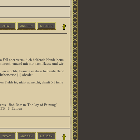
m Fall aber vermutlich helfende Hände beim
t noch jemand mit mir nach Hause und wir
hten möchte, braucht er diese helfende Hand
icherweise (1) obsolet.
 Fields ist, nicht ausreicht, damit 5 Tische
ents - Bob Ross in 'The Joy of Painting'
HFB - 8. Edition