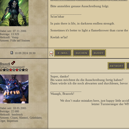
Bitte anmelden genaue Ausschreibung folgt.
__________________
Sa'an'ishar
In pain there is life, in darkness endless strength.
Sometimes it's better to light a flamethrower than curse the
Dabei seit: 07.11.2006
Beiträge: 13.929
Keelah se'lai!
Herkunft: Vomp
Armeen: Füße auf Steinen
10.09.2024
20:30
Brazork
Azhag!!!11einseinself
Super, danke!
Bis wann möchtest du die Ausschreibung fertig haben?
Dann würde ich die noch abwarten und durchlesen, bevor 
__________________
Waaagh, Brazork!
We don’t make mistakes here, just happy little accid
letzter Turniersieger der W
Dabei seit: 18.05.2005
Beiträge: 22.680
Herkunft: Innsbruck
Armeen: Chaos, Khemri, Grünhäute,
Oger, Imperium