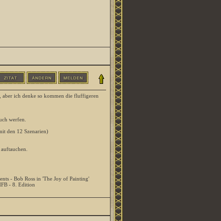
, aber ich denke so kommen die fluffigeren
uch werfen.
mit den 12 Szenarien)
 auftauchen.
ents - Bob Ross in 'The Joy of Painting'
HFB - 8. Edition