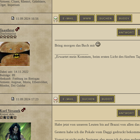
Armeen: Chaos, Khemri, Grünhäute,
Oger, Imperium
11.09.2024
16:56
Toastbrot
Drachenprinz
Bring morgen das Buch mit
__________________
„Erwartet mein Kommen, beim ersten Licht des fünften Ta
Dabei seit: 14.11.2022
Beiträge: 89
Herkunft: Freiburg im Breisgau
Armeen: Angmar, Moria, Elbenvölker,
Mordor, Dol Guldur
11.09.2024
17:23
Kurl Veranek
Komet alda
Habe jetzt von unseren Leuten bis auf Brazzi von allen d
Gestern habe ich die Pokale vom Daggi gedruckt bekommen
Vompi ist nicht mehr Springer also muss ich da eine ander