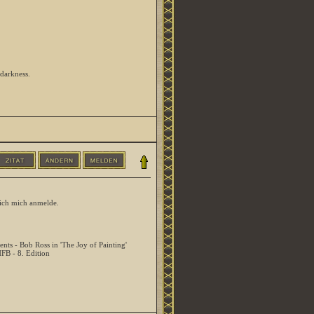
 darkness.
ich mich anmelde.
ents - Bob Ross in 'The Joy of Painting'
HFB - 8. Edition