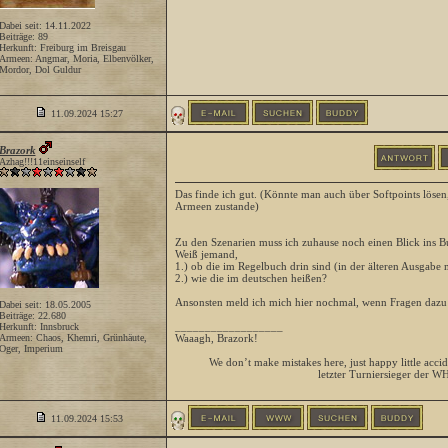
Dabei seit: 14.11.2022
Beiträge: 89
Herkunft: Freiburg im Breisgau
Armeen: Angmar, Moria, Elbenvölker,
Mordor, Dol Guldur
11.09.2024
15:27
Brazork
Azhag!!!11einseinself
Das finde ich gut. (Könnte man auch über Softpoints lösen
Armeen zustande)
Zu den Szenarien muss ich zuhause noch einen Blick ins B
Weiß jemand,
1.) ob die im Regelbuch drin sind (in der älteren Ausgabe 
2.) wie die im deutschen heißen?
Ansonsten meld ich mich hier nochmal, wenn Fragen dazu
Dabei seit: 18.05.2005
Beiträge: 22.680
__________________
Herkunft: Innsbruck
Armeen: Chaos, Khemri, Grünhäute,
Waaagh, Brazork!
Oger, Imperium
We don’t make mistakes here, just happy little accid
letzter Turniersieger der W
11.09.2024
15:53