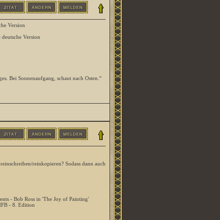
che Version
 deutsche Version
ges. Bei Sonnenaufgang, schaut nach Osten.“
 reinschreiben/reinkopieren? Sodass dann auch
ents - Bob Ross in 'The Joy of Painting'
HFB - 8. Edition