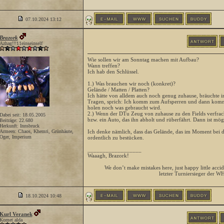
07.10.2024
13:12
Brazork
Azhag!!!11einseinself
Wie sollen wir am Sonntag machen mit Aufbau?
Wann treffen?
Ich hab den Schlüssel.
1.) Was brauchen wir noch (konkret)?
Gelände / Matten / Platten?
Ich hätte von alldem auch noch genug zuhause, bräuchte i
Tragen, sprich: Ich komm zum Aufsperren und dann komm
holen noch was gebraucht wird.
2.) Wenn der DTu Zeug von zuhause zu den Fields verfrac
Dabei seit: 18.05.2005
bzw. ein Auto, das ihn abholt und rüberfährt. Dann ist mögl
Beiträge: 22.680
Herkunft: Innsbruck
Armeen: Chaos, Khemri, Grünhäute,
Ich denke nämlich, dass das Gelände, das im Moment bei den
Oger, Imperium
ordentlich zu bestücken.
__________________
Waaagh, Brazork!
We don’t make mistakes here, just happy little accid
letzter Turniersieger der W
18.10.2024
10:48
Kurl Veranek
Komet alda