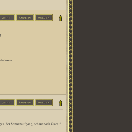
4
 darkness.
ges. Bei Sonnenaufgang, schaut nach Osten.“