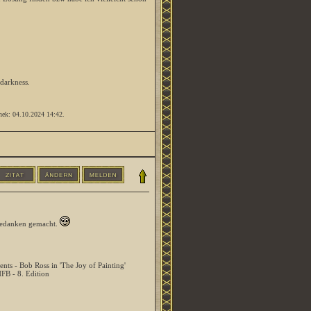
 darkness.
anek: 04.10.2024
14:42
.
 Gedanken gemacht.
ents - Bob Ross in 'The Joy of Painting'
HFB - 8. Edition