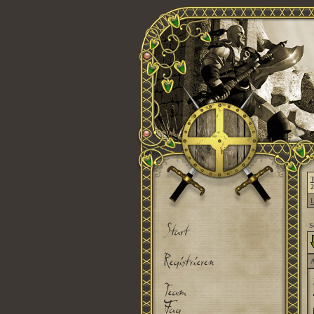
T
2
L
S
A