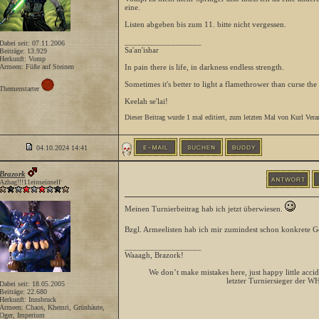
eine.
Listen abgeben bis zum 11. bitte nicht vergessen.
__________________
Dabei seit: 07.11.2006
Sa'an'ishar
Beiträge: 13.929
Herkunft: Vomp
Armeen: Füße auf Steinen
In pain there is life, in darkness endless strength.
Sometimes it's better to light a flamethrower than curse the
Themenstarter
Keelah se'lai!
Dieser Beitrag wurde 1 mal editiert, zum letzten Mal von Kurl Ver
04.10.2024
14:41
Brazork
Azhag!!!11einseinself
Meinen Turnierbeitrag hab ich jetzt überwiesen.
Bzgl. Armeelisten hab ich mir zumindest schon konkrete
__________________
Waaagh, Brazork!
We don’t make mistakes here, just happy little accid
letzter Turniersieger der W
Dabei seit: 18.05.2005
Beiträge: 22.680
Herkunft: Innsbruck
Armeen: Chaos, Khemri, Grünhäute,
Oger, Imperium