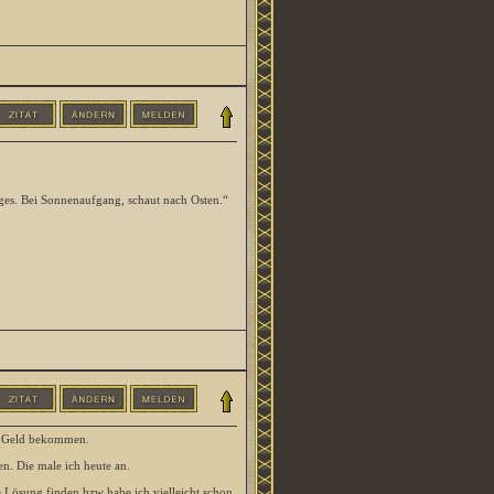
ges. Bei Sonnenaufgang, schaut nach Osten.“
as Geld bekommen.
. Die male ich heute an.
e Lösung finden bzw habe ich vielleicht schon