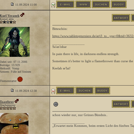
11.09.2024
11:00
Kurl Veranek
Komet alda
Bitteschön:
https://www.tabletopturniere.de/at/t3_to...ype=0&tid=3632
__________________
Sa'an'ishar
In pain there is life, in darkness endless strength.
Sometimes it's better to light a flamethrower than curse the
Dabei seit: 07.11.2006
Beiträge: 13.929
Keelah se'lai!
Herkunft: Vomp
Armeen: Füße auf Steinen
Themenstarter
11.09.2024
12:38
Toastbrot
Drachenprinz
schon wieder nur, nur Grünes Bündnis..
__________________
„Erwartet mein Kommen, beim ersten Licht des fünften Ta